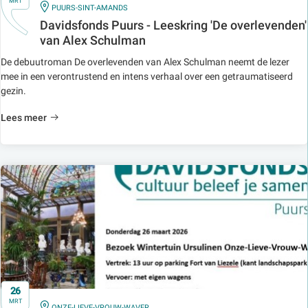
MRT
IN
PUURS-SINT-AMANDS
Davidsfonds Puurs - Leeskring 'De overlevenden'
van Alex Schulman
De debuutroman De overlevenden van Alex Schulman neemt de lezer
mee in een verontrustend en intens verhaal over een getraumatiseerd
gezin.
Lees meer
26
MRT
IN
ONZE-LIEVE-VROUW-WAVER