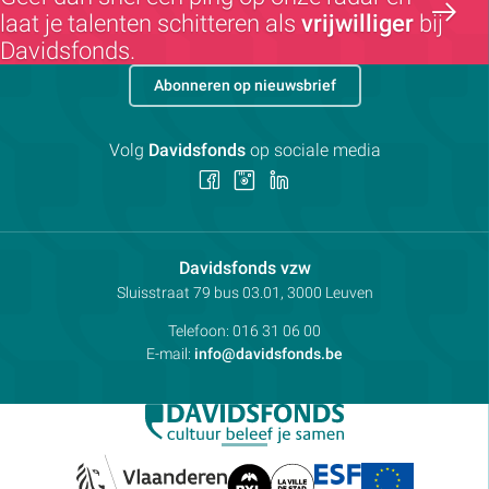
laat je talenten schitteren als
vrijwilliger
bij
Davidsfonds.
Abonneren op nieuwsbrief
Volg
Davidsfonds
op sociale media
Volg
Volg
Volg
ons
ons
ons
op
op
op
Facebook
Instagram
LinkedIn
Contactpersoon:
Davidsfonds vzw
Adres:
Sluisstraat 79
bus 03.01, 3000
Leuven
Telefoon:
016 31 06 00
E-mail:
info@davidsfonds.be